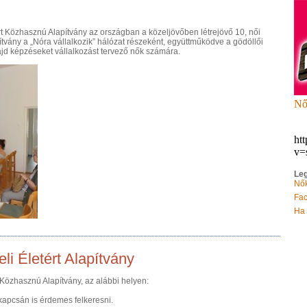
rt Közhasznú Alapítvány az országban a közeljövőben létrejövő 10, női
pítvány a „Nóra vállalkozik” hálózat részeként, együttműködve a gödöllői
jd képzéseket vállalkozást tervező nők számára.
Nő
ht
v=
Leg
Nők
Fac
Ha 
i Életért Alapítvány
 Közhasznú Alapítvány, az alábbi helyen:
kapcsán is érdemes felkeresni.