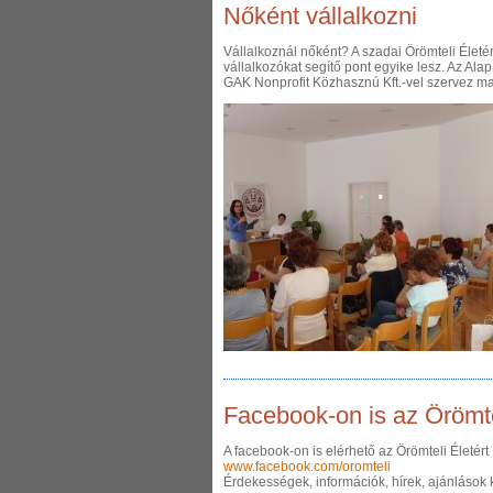
Nőként vállalkozni
Vállalkoznál nőként? A szadai Örömteli Életé
vállalkozókat segítő pont egyike lesz. Az Ala
GAK Nonprofit Közhasznú Kft.-vel szervez ma
Facebook-on is az Örömtel
A facebook-on is elérhető az Örömteli Életért
www.facebook.com/oromteli
Érdekességek, információk, hírek, ajánlások 