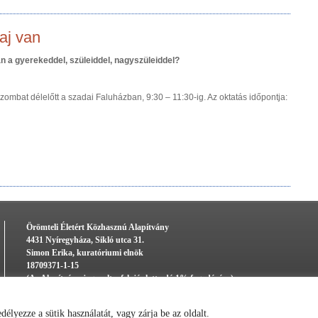
aj van
n a gyerekeddel, szüleiddel, nagyszüleiddel?
szombat délelőtt a szadai Faluházban, 9:30 – 11:30-ig. Az oktatás időpontja:
Örömteli Életért Közhasznú Alapítvány
4431 Nyíregyháza, Sikló utca 31.
Simon Erika, kuratóriumi elnök
18709371-1-15
(Az Alapítvány jogosult a felajánlott adó 1% fogadására)
lyezze a sütik használatát, vagy zárja be az oldalt.