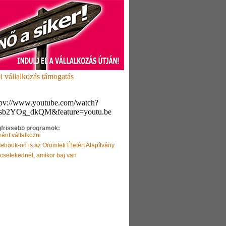
i vállalkozás támogatás
tpv://www.youtube.com/watch?
sb2YOg_dkQM&feature=youtu.be
frissebb programok:
ént vállalkozni
ebook-on is az Örömteli Életért Alapítvány
cselekednél, amikor baj van