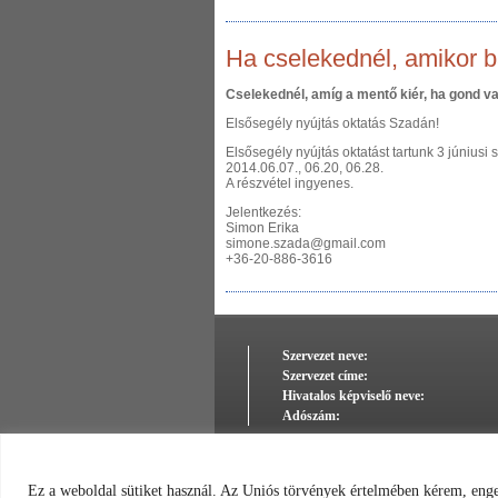
Ha cselekednél, amikor b
Cselekednél, amíg a mentő kiér, ha gond va
Elsősegély nyújtás oktatás Szadán!
Elsősegély nyújtás oktatást tartunk 3 júniusi 
2014.06.07., 06.20, 06.28.
A részvétel ingyenes.
Jelentkezés:
Simon Erika
simone.szada@gmail.com
+36-20-886-3616
Szervezet neve:
Szervezet címe:
Hivatalos képviselő neve:
Adószám:
Ez a weboldal sütiket használ. Az Uniós törvények értelmében kérem, engedé