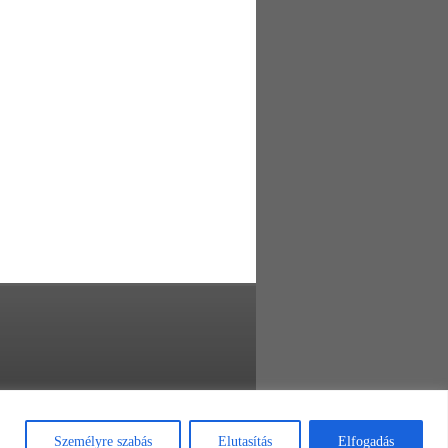
Személyre szabás
Elutasítás
Elfogadás